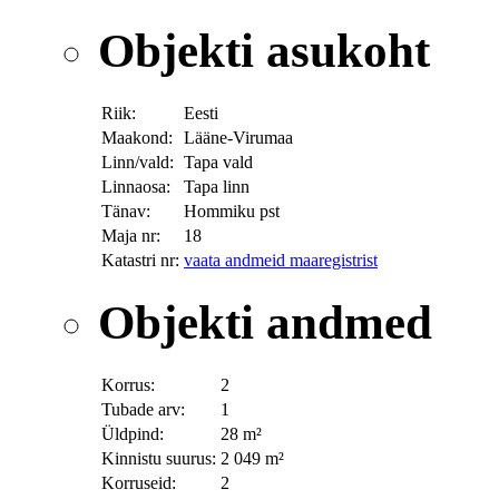
Objekti asukoht
Riik:
Eesti
Maakond:
Lääne-Virumaa
Linn/vald:
Tapa vald
Linnaosa:
Tapa linn
Tänav:
Hommiku pst
Maja nr:
18
Katastri nr:
vaata andmeid maaregistrist
Objekti andmed
Korrus:
2
Tubade arv:
1
Üldpind:
28 m²
Kinnistu suurus:
2 049 m²
Korruseid:
2