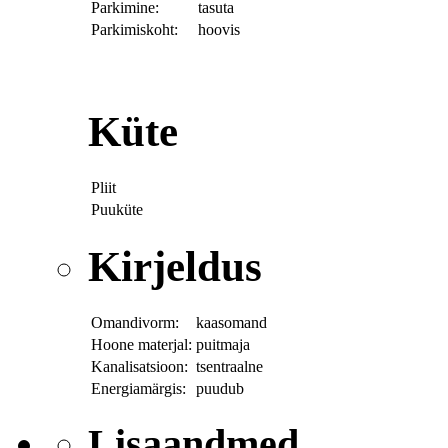
Parkimine:
tasuta
Parkimiskoht:
hoovis
Küte
Pliit
Puuküte
Kirjeldus
Omandivorm:
kaasomand
Hoone materjal:
puitmaja
Kanalisatsioon:
tsentraalne
Energiamärgis:
puudub
Lisaandmed