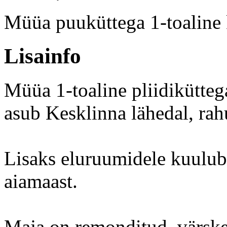
Müüa puuküttega 1-toaline 
Lisainfo
Müüa 1-toaline pliidikütteg
asub Kesklinna lähedal, rahu
Lisaks eluruumidele kuulub 
aiamaast.
Maja on remonditud, värskel