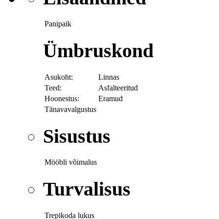
Panipaik
Ümbruskond
Asukoht:
Linnas
Teed:
Asfalteeritud
Hoonestus:
Eramud
Tänavavalgustus
Sisustus
Mööbli võimalus
Turvalisus
Trepikoda lukus