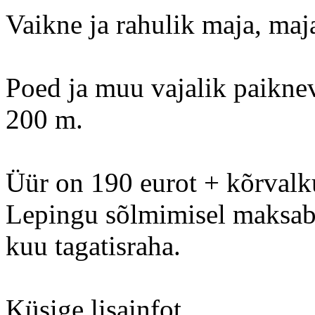
Vaikne ja rahulik maja, maj
Poed ja muu vajalik paiknev
200 m.
Üür on 190 eurot + kõrvalk
Lepingu sõlmimisel maksab 
kuu tagatisraha.
Küsige lisainfot.