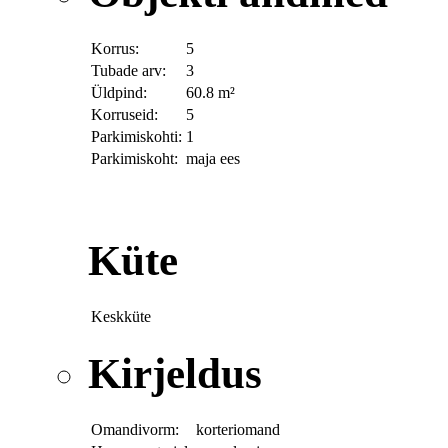
Korrus:
5
Tubade arv:
3
Üldpind:
60.8 m²
Korruseid:
5
Parkimiskohti:
1
Parkimiskoht:
maja ees
Küte
Keskküte
Kirjeldus
Omandivorm:
korteriomand