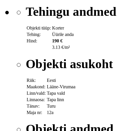
Tehingu andmed
Objekti tüüp:
Korter
Tehing:
Üürile anda
Hind:
190 €
3.13 €/m²
Objekti asukoht
Riik:
Eesti
Maakond:
Lääne-Virumaa
Linn/vald:
Tapa vald
Linnaosa:
Tapa linn
Tänav:
Turu
Maja nr:
12a
Objekti andmed