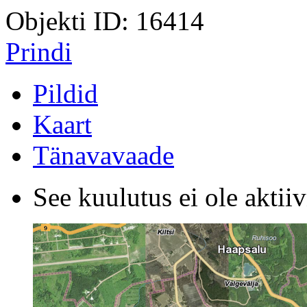
Objekti ID: 16414
Prindi
Pildid
Kaart
Tänavavaade
See kuulutus ei ole aktiiv