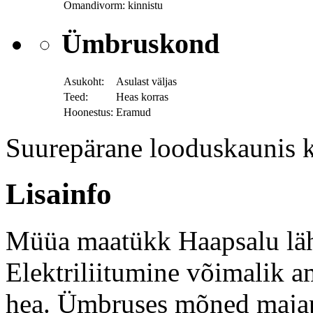
Omandivorm:
kinnistu
Ümbruskond
Asukoht:
Asulast väljas
Teed:
Heas korras
Hoonestus:
Eramud
Suurepärane looduskaunis k
Lisainfo
Müüa maatükk Haapsalu lähe
Elektriliitumine võimalik a
hea. Ümbruses mõned majap