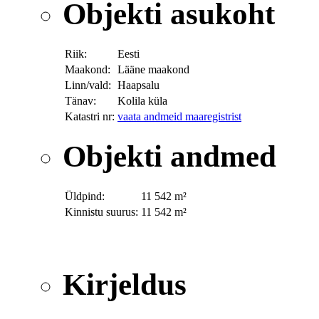
Objekti asukoht
Riik:
Eesti
Maakond:
Lääne maakond
Linn/vald:
Haapsalu
Tänav:
Kolila küla
Katastri nr:
vaata andmeid maaregistrist
Objekti andmed
Üldpind:
11 542 m²
Kinnistu suurus:
11 542 m²
Kirjeldus