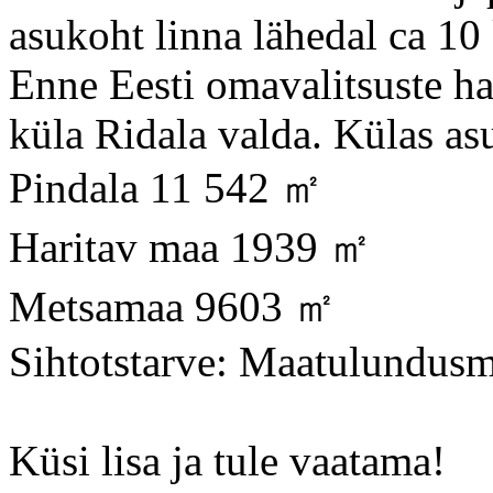
asukoht linna lähedal ca 10
Enne Eesti omavalitsuste ha
küla Ridala valda. Külas asu
Pindala 11 542 ㎡
Haritav maa 1939 ㎡
Metsamaa 9603 ㎡
Sihtotstarve: Maatulundus
Küsi lisa ja tule vaatama!